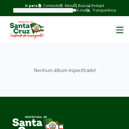
Ir para:
Conteúdo
Menu
Busca
Rodapé
Aumentar
Diminuir
Contraste
E-mail
Transparência
Nenhum álbum especificado!