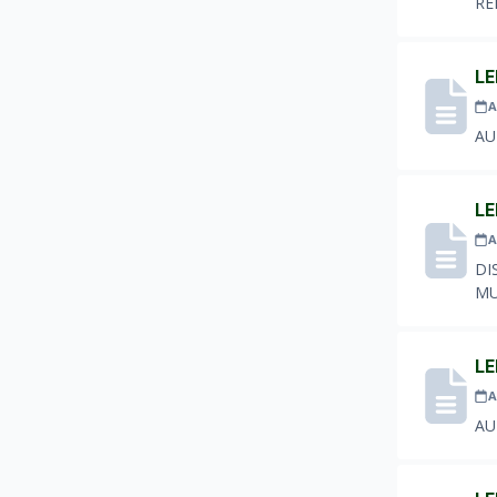
RE
LE
A
AU
LE
A
DI
MU
LE
A
AU