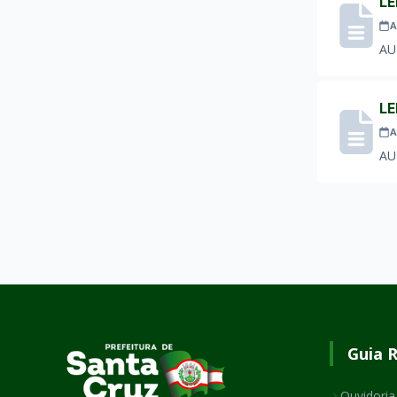
LE
A
AU
LE
A
AU
Guia 
Ouvidoria