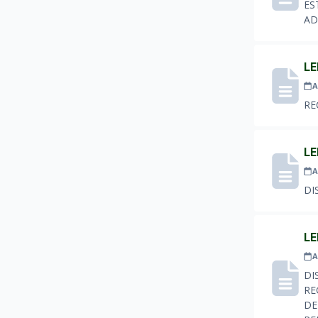
ES
AD
LE
A
RE
LE
A
DI
LE
A
DI
RE
DE